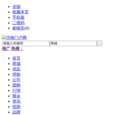
全国
收藏本页
手机版
二维码
购物车
(
0
)
推广
热搜：
首页
商城
供应
求购
公司
团购
行情
展会
资讯
招商
品牌