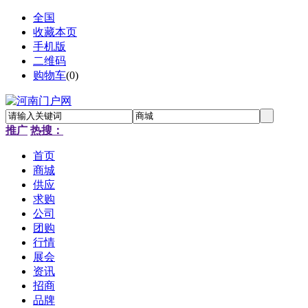
全国
收藏本页
手机版
二维码
购物车
(
0
)
推广
热搜：
首页
商城
供应
求购
公司
团购
行情
展会
资讯
招商
品牌