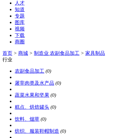
人才
知道
专题
图库
视频
下载
商圈
首页
>
商城
>
制造业 农副食品加工
>
家具制品
行业
农副食品加工
(0)
屠宰肉类及水产品
(0)
蔬菜水果和坚果
(0)
糕点、烘焙罐头
(0)
饮料、烟草
(0)
纺织、服装鞋帽制造
(0)